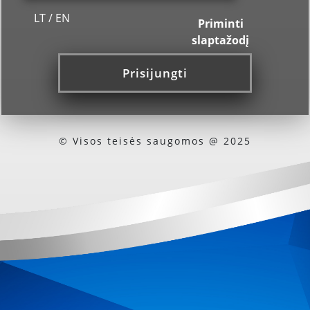
LT
/
EN
Priminti
slaptažodį
© Visos teisės saugomos @ 2025